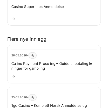
Les artikkel:
Casino Superlines Anmeldelse
→
Flere nye innlegg
26.05.2026
•
Ny
Les artikkel:
Ca ino Payment Proce ing – Guide til betaling lø
ninger for gambling
→
25.05.2026
•
Ny
Les artikkel:
1go Casino – Komplett Norsk Anmeldelse og