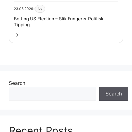
23.05.2026
•
Ny
Les artikkel:
Betting US Election – Slik Fungerer Politisk
Tipping
→
Search
Search
Recent Posts