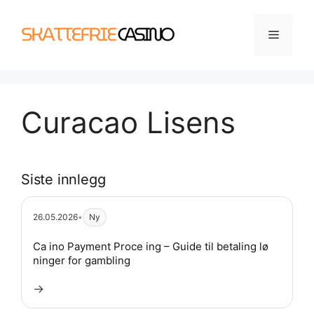
Skip
to
Menu
content
Curacao Lisens
Siste innlegg
26.05.2026
•
Ny
Les artikkel:
Ca ino Payment Proce ing – Guide til betaling lø
ninger for gambling
→