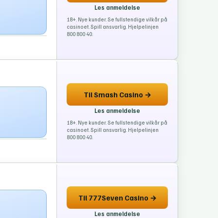
Les anmeldelse
18+. Nye kunder. Se fullstendige vilkår på
casinoet. Spill ansvarlig. Hjelpelinjen
800 800 40.
Til Smash Casino →
Les anmeldelse
18+. Nye kunder. Se fullstendige vilkår på
casinoet. Spill ansvarlig. Hjelpelinjen
800 800 40.
Til 777Seven Casino →
Les anmeldelse