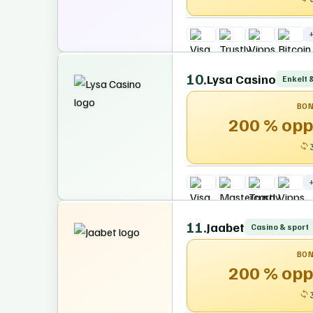
10.
Lysa Casino
Enkelt &
BO
200 % opp 
11.
Jaabet
Casino & sport
BO
200 % opp 