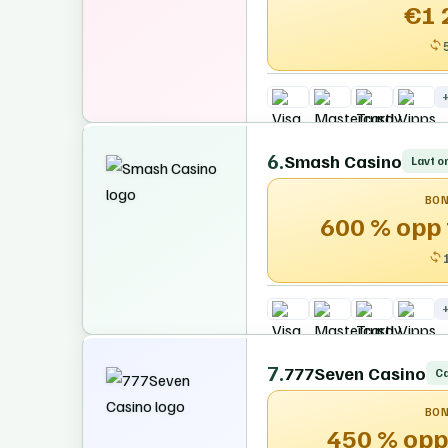
€1 
6.
Smash Casino
Lavt 
BO
600 % opp 
7.
777Seven Casino
Ca
BO
450 % opp 