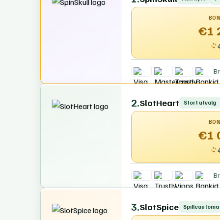
BO
€1 
Br
2.
SlotHeart
Stort utvalg
BO
€1 
Br
3.
SlotSpice
Spilleautoma