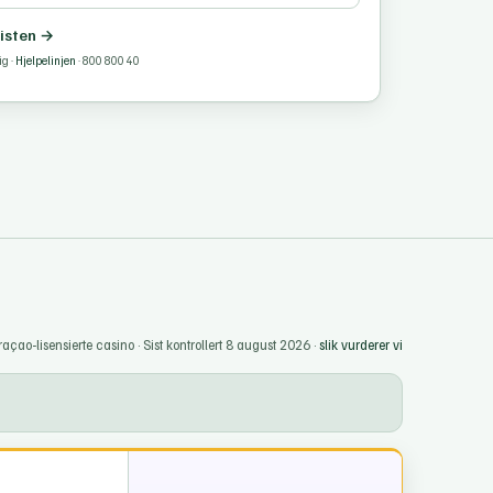
listen →
ig ·
Hjelpelinjen
· 800 800 40
ao-lisensierte casino · Sist kontrollert 8 august 2026 ·
slik vurderer vi