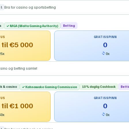
Bra for casino og sportsbetting
+1
s
✓ MGA (Malta Gaming Authority)
Betting
NUS
GRATISSPINN
til €5 000
0
25x
0x
asino og betting samlet
k & casino
✓ Kahnawake Gaming Commission
10 % daglig Cashback
Bett
NUS
GRATISSPINN
til €1 000
0
30x
0x