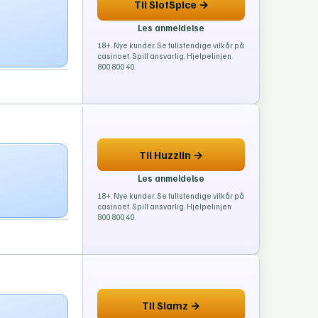
Til SlotSpice →
Les anmeldelse
18+. Nye kunder. Se fullstendige vilkår på
casinoet. Spill ansvarlig. Hjelpelinjen
800 800 40.
Til Huzzlin →
Les anmeldelse
18+. Nye kunder. Se fullstendige vilkår på
casinoet. Spill ansvarlig. Hjelpelinjen
800 800 40.
Til Slamz →