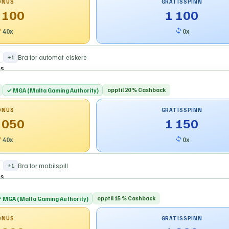
ONUS
GRATISSPINN
 100
1 100
40x
0x
Bra for automat-elskere
+1
✓ MGA (Malta Gaming Authority)
opptil 20 % Cashback
ONUS
GRATISSPINN
 050
1 150
40x
0x
Bra for mobilspill
+1
 MGA (Malta Gaming Authority)
opptil 15 % Cashback
ONUS
GRATISSPINN