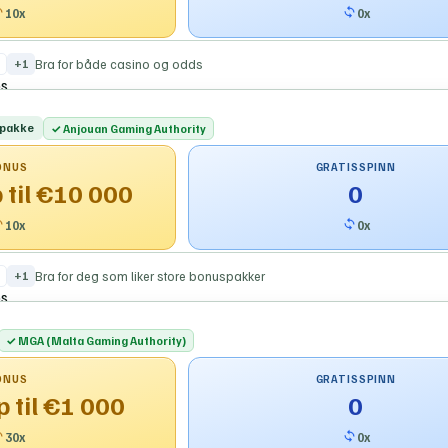
10x
0x
Bra for både casino og odds
+1
tpakke
✓ Anjouan Gaming Authority
ONUS
GRATISSPINN
 til €10 000
0
10x
0x
Bra for deg som liker store bonuspakker
+1
✓ MGA (Malta Gaming Authority)
ONUS
GRATISSPINN
 til €1 000
0
30x
0x