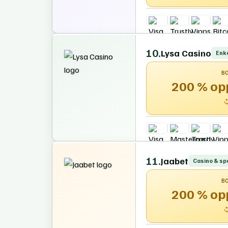
10.
Lysa Casino
Enke
B
200 % opp
11.
Jaabet
Casino & sp
B
200 % opp