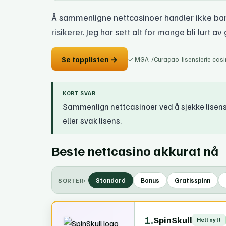
Å sammenligne nettcasinoer handler ikke bare
risikerer. Jeg har sett alt for mange bli lurt av
Se topplisten →
✓ MGA-/Curaçao-lisensierte casino
KORT SVAR
Sammenlign nettcasinoer ved å sjekke lisens
eller svak lisens.
Beste nettcasino akkurat nå
Standard
Bonus
Gratisspinn
SORTER:
1.
SpinSkull
Helt nytt