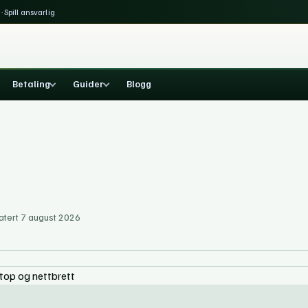
· Spill ansvarlig
Betaling
Guider
Blogg
atert 7 august 2026