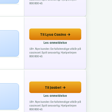
800 800 40.
Til Lysa Casino →
Les anmeldelse
18+. Nye kunder. Se fullstendige vilkår på
casinoet. Spill ansvarlig. Hjelpelinjen
800 800 40.
Til Jaabet →
Les anmeldelse
18+. Nye kunder. Se fullstendige vilkår på
casinoet. Spill ansvarlig. Hjelpelinjen
800 800 40.