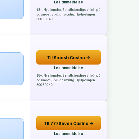
Les anmeldelse
18+. Nye kunder. Se fullstendige vilkår på
casinoet. Spill ansvarlig. Hjelpelinjen
800 800 40.
Til Smash Casino →
Les anmeldelse
18+. Nye kunder. Se fullstendige vilkår på
casinoet. Spill ansvarlig. Hjelpelinjen
800 800 40.
Til 777Seven Casino →
Les anmeldelse