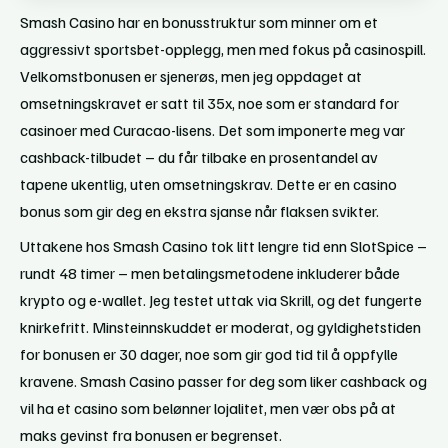
Smash Casino har en bonusstruktur som minner om et
aggressivt sportsbet-opplegg, men med fokus på casinospill.
Velkomstbonusen er sjenerøs, men jeg oppdaget at
omsetningskravet er satt til 35x, noe som er standard for
casinoer med Curacao-lisens. Det som imponerte meg var
cashback-tilbudet – du får tilbake en prosentandel av
tapene ukentlig, uten omsetningskrav. Dette er en casino
bonus som gir deg en ekstra sjanse når flaksen svikter.
Uttakene hos Smash Casino tok litt lengre tid enn SlotSpice –
rundt 48 timer – men betalingsmetodene inkluderer både
krypto og e-wallet. Jeg testet uttak via Skrill, og det fungerte
knirkefritt. Minsteinnskuddet er moderat, og gyldighetstiden
for bonusen er 30 dager, noe som gir god tid til å oppfylle
kravene. Smash Casino passer for deg som liker cashback og
vil ha et casino som belønner lojalitet, men vær obs på at
maks gevinst fra bonusen er begrenset.