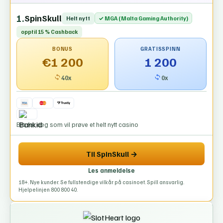
1.
SpinSkull
Helt nytt
✓ MGA (Malta Gaming Authority)
opptil 15 % Cashback
BONUS
GRATISSPINN
€1 200
1 200
40x
0x
Bra for deg som vil prøve et helt nytt casino
Til SpinSkull →
Les anmeldelse
18+. Nye kunder. Se fullstendige vilkår på casinoet. Spill ansvarlig.
Hjelpelinjen 800 800 40.