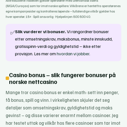
Alle tilbudene i tabellen gjelder operatører med utenlandsk lisens
(MGA/Curaçao) som tar imot norske spillere. Vilkårene er hentet fra operatørenes
egne kampanjesider og kontrolleres løpende – fullstendige vilkår gjelder hos
hver operatør. 18+ · Spill ansvarlig · Hjelpelinjen 800 800 40.
✅
Slik vurderer vi bonuser.
Vi rangordner bonuser
etter omsetningskrav, maksbonus, minste innskudd,
gratisspinn-verdi og gyldighetstid – ikke etter
provisjon. Les mer om
hvordan vi jobber
.
Casino bonus – slik fungerer bonuser på
norske nettcasino
Mange tror casino bonus er enkel math: sett inn penger,
få bonus, spill og vinn. I virkeligheten skjuler det seg
detaljer som omsetningskrav, gyldighetstid og maks
gevinst – og disse varierer enormt mellom casinoer. Jeg
har testet uttak og vilkår hos flere casinoer som tar imot