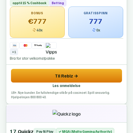
opptil 15 % Cashback
Betting
BONUS
GRATISSPINN
€777
777
40x
0x
+1
Bra for stor velkomstpakke
Til Reblz →
Les anmeldelse
18+. Nye kunder. Se fullstendige vilkår på casinoet. Spill ansvarlig.
Hjelpelinjen 800 800 40.
17.
Quickz
Pay N Play
✓ MGA (Malta Gaming Authority)