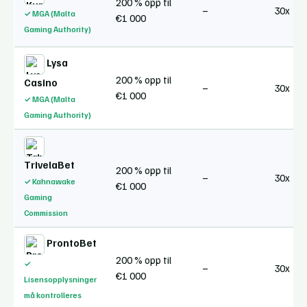
200 % opp til
–
30x
✓ MGA (Malta
€1 000
Gaming Authority)
Lysa
200 % opp til
Casino
–
30x
€1 000
✓ MGA (Malta
Gaming Authority)
TrivelaBet
200 % opp til
–
30x
✓ Kahnawake
€1 000
Gaming
Commission
ProntoBet
200 % opp til
✓
–
30x
€1 000
Lisensopplysninger
må kontrolleres