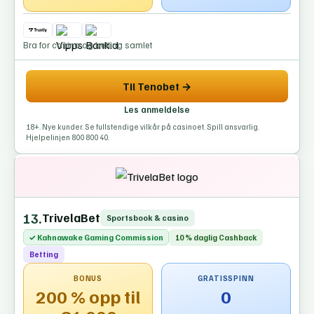
Bra for casino og betting samlet
Til Tenobet →
Les anmeldelse
18+. Nye kunder. Se fullstendige vilkår på casinoet. Spill ansvarlig.
Hjelpelinjen 800 800 40.
13.
TrivelaBet
Sportsbook & casino
✓ Kahnawake Gaming Commission
10 % daglig Cashback
Betting
BONUS
GRATISSPINN
200 % opp til
0