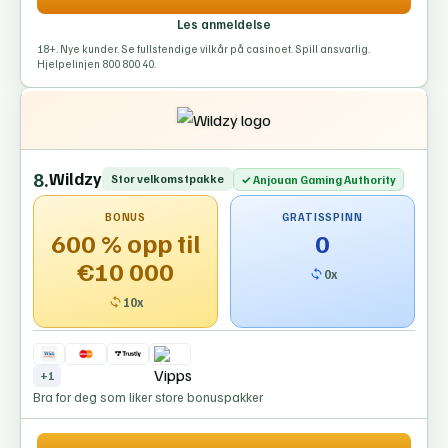
Les anmeldelse
18+. Nye kunder. Se fullstendige vilkår på casinoet. Spill ansvarlig.
Hjelpelinjen 800 800 40.
8.
Wildzy
Stor velkomstpakke
✓ Anjouan Gaming Authority
BONUS
GRATISSPINN
600 % opp til
0
€10 000
0x
10x
+1
Bra for deg som liker store bonuspakker