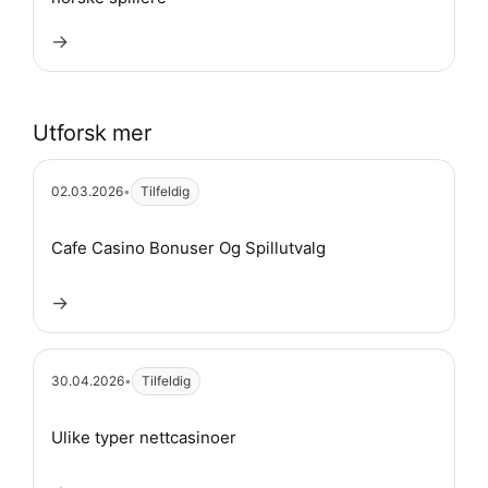
→
Utforsk mer
02.03.2026
•
Tilfeldig
Les artikkel:
Cafe Casino Bonuser Og Spillutvalg
→
30.04.2026
•
Tilfeldig
Les artikkel:
Ulike typer nettcasinoer