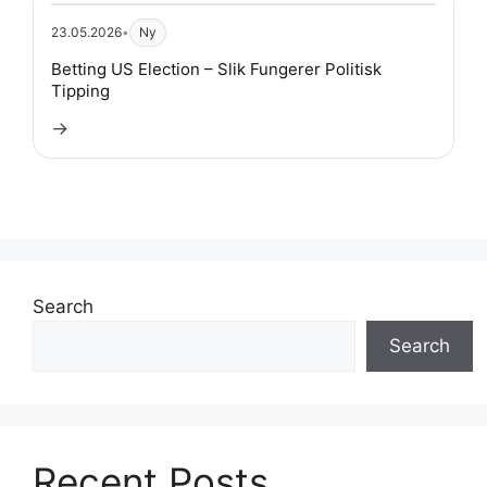
23.05.2026
•
Ny
Les artikkel:
Betting US Election – Slik Fungerer Politisk
Tipping
→
Search
Search
Recent Posts