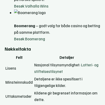
Besøk Valhalla Wins
Boomerang
– godt valg for både casino og betting
på samme plattform.
Besøk Boomerang
Nøkkelfakta
Felt
Detaljer
Nasjonal tilsynsmyndighet:
Lotteri- og
Lisens
stiftelsestilsynet
Detaljene er ikke spesifisert i
Minsteinnskudd
tilgjengelige kilder.
Kildene gir begrenset informasjon om
Uttaksmetoder
dette.