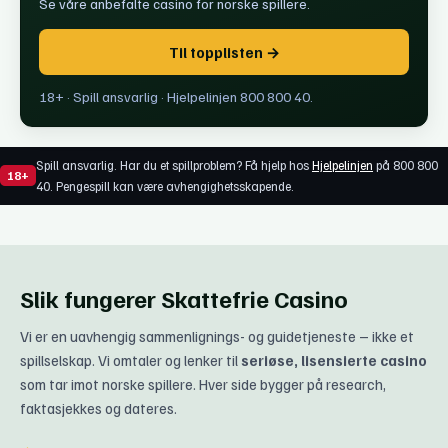
Se våre anbefalte casino for norske spillere.
Til topplisten →
18+ · Spill ansvarlig · Hjelpelinjen 800 800 40.
Spill ansvarlig. Har du et spillproblem? Få hjelp hos
Hjelpelinjen
på 800 800
18+
40. Pengespill kan være avhengighetsskapende.
Slik fungerer Skattefrie Casino
Vi er en uavhengig sammenlignings- og guidetjeneste – ikke et
spillselskap. Vi omtaler og lenker til
seriøse, lisensierte casino
som tar imot norske spillere. Hver side bygger på research,
faktasjekkes og dateres.