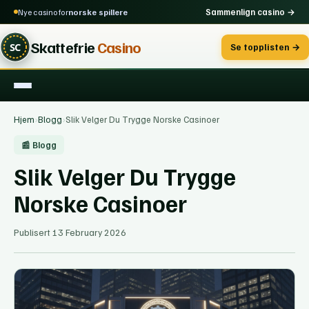
Sammenlign casino →
Nye casino for
norske spillere
Skattefrie
Casino
Se topplisten →
Hjem
›
Blogg
›
Slik Velger Du Trygge Norske Casinoer
📰 Blogg
Slik Velger Du Trygge
Norske Casinoer
Publisert 13 February 2026