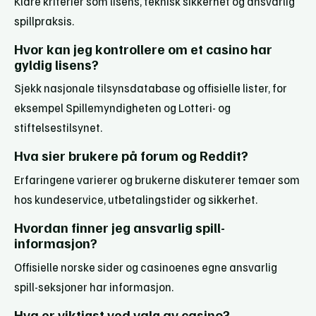
Klare kriterier som lisens, teknisk sikkerhet og ansvarlig
spillpraksis.
Hvor kan jeg kontrollere om et casino har
gyldig lisens?
Sjekk nasjonale tilsynsdatabase og offisielle lister, for
eksempel Spillemyndigheten og Lotteri- og
stiftelsestilsynet.
Hva sier brukere på forum og Reddit?
Erfaringene varierer og brukerne diskuterer temaer som
hos kundeservice, utbetalingstider og sikkerhet.
Hvordan finner jeg ansvarlig spill-
informasjon?
Offisielle norske sider og casinoenes egne ansvarlig
spill-seksjoner har informasjon.
Hva er viktigst ved valg av casino?