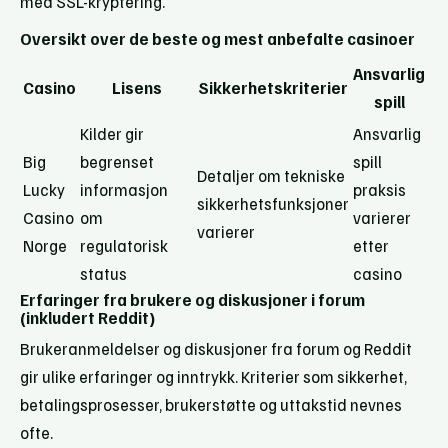
med SSL-kryptering.
Oversikt over de beste og mest anbefalte casinoer
Ansvarlig
Casino
Lisens
Sikkerhetskriterier
spill
Kilder gir
Ansvarlig
Big
begrenset
spill
Detaljer om tekniske
Lucky
informasjon
praksis
sikkerhetsfunksjoner
Casino
om
varierer
varierer
Norge
regulatorisk
etter
status
casino
Erfaringer fra brukere og diskusjoner i forum
(inkludert Reddit)
Brukeranmeldelser og diskusjoner fra forum og Reddit
gir ulike erfaringer og inntrykk. Kriterier som sikkerhet,
betalingsprosesser, brukerstøtte og uttakstid nevnes
ofte.