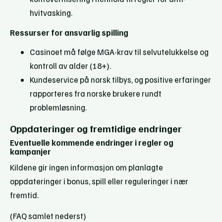
hvitvasking.
Ressurser for ansvarlig spilling
Casinoet må følge MGA-krav til selvutelukkelse og
kontroll av alder (18+).
Kundeservice på norsk tilbys, og positive erfaringer
rapporteres fra norske brukere rundt
problemløsning.
Oppdateringer og fremtidige endringer
Eventuelle kommende endringer i regler og
kampanjer
Kildene gir ingen informasjon om planlagte
oppdateringer i bonus, spill eller reguleringer i nær
fremtid.
(FAQ samlet nederst)