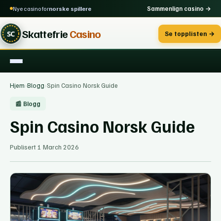
Sammenlign casino →
Nye casino for
norske spillere
Skattefrie
Casino
Se topplisten →
Hjem
›
Blogg
›
Spin Casino Norsk Guide
📰 Blogg
Spin Casino Norsk Guide
Publisert 1 March 2026