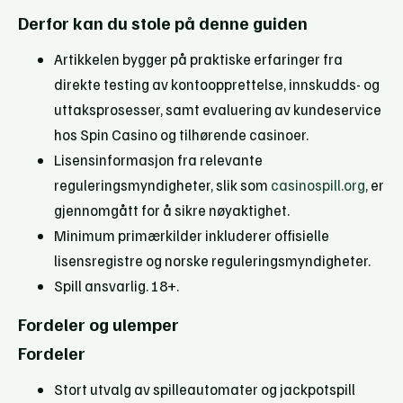
Derfor kan du stole på denne guiden
Artikkelen bygger på praktiske erfaringer fra
direkte testing av kontoopprettelse, innskudds- og
uttaksprosesser, samt evaluering av kundeservice
hos Spin Casino og tilhørende casinoer.
Lisensinformasjon fra relevante
reguleringsmyndigheter, slik som
casinospill.org
, er
gjennomgått for å sikre nøyaktighet.
Minimum primærkilder inkluderer offisielle
lisensregistre og norske reguleringsmyndigheter.
Spill ansvarlig. 18+.
Fordeler og ulemper
Fordeler
Stort utvalg av spilleautomater og jackpotspill