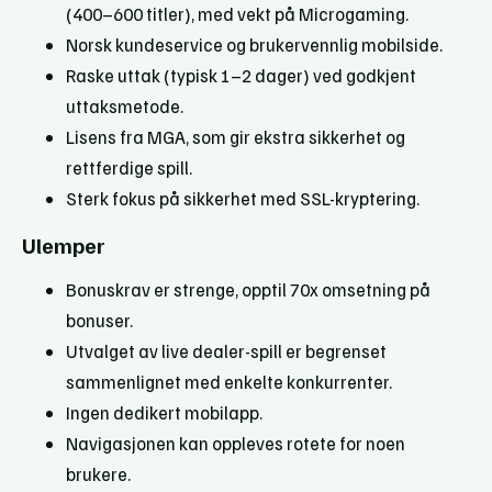
(400–600 titler), med vekt på Microgaming.
Norsk kundeservice og brukervennlig mobilside.
Raske uttak (typisk 1–2 dager) ved godkjent
uttaksmetode.
Lisens fra MGA, som gir ekstra sikkerhet og
rettferdige spill.
Sterk fokus på sikkerhet med SSL-kryptering.
Ulemper
Bonuskrav er strenge, opptil 70x omsetning på
bonuser.
Utvalget av live dealer-spill er begrenset
sammenlignet med enkelte konkurrenter.
Ingen dedikert mobilapp.
Navigasjonen kan oppleves rotete for noen
brukere.