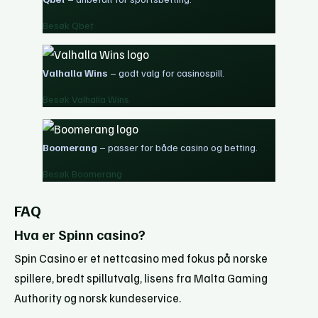
Besøk Qbet
Valhalla Wins
– godt valg for casinospill.
Besøk Valhalla Wins
Boomerang
– passer for både casino og betting.
Besøk Boomerang
FAQ
Hva er Spinn casino?
Spin Casino er et nettcasino med fokus på norske
spillere, bredt spillutvalg, lisens fra Malta Gaming
Authority og norsk kundeservice.