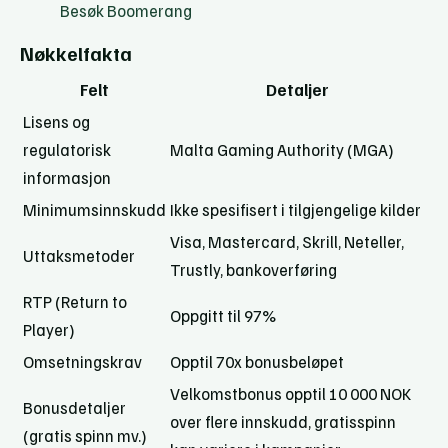
Besøk Boomerang
Nøkkelfakta
Felt
Detaljer
Lisens og
regulatorisk
Malta Gaming Authority (MGA)
informasjon
Minimumsinnskudd
Ikke spesifisert i tilgjengelige kilder
Visa, Mastercard, Skrill, Neteller,
Uttaksmetoder
Trustly, bankoverføring
RTP (Return to
Oppgitt til 97%
Player)
Omsetningskrav
Opptil 70x bonusbeløpet
Velkomstbonus opptil 10 000 NOK
Bonusdetaljer
over flere innskudd, gratisspinn
(gratis spinn mv.)