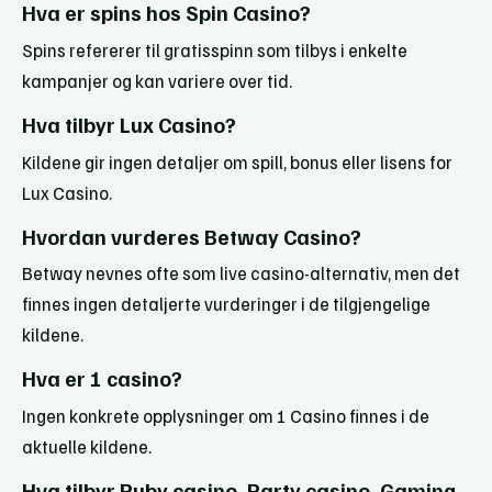
Hva er spins hos Spin Casino?
Spins refererer til gratisspinn som tilbys i enkelte
kampanjer og kan variere over tid.
Hva tilbyr Lux Casino?
Kildene gir ingen detaljer om spill, bonus eller lisens for
Lux Casino.
Hvordan vurderes Betway Casino?
Betway nevnes ofte som live casino-alternativ, men det
finnes ingen detaljerte vurderinger i de tilgjengelige
kildene.
Hva er 1 casino?
Ingen konkrete opplysninger om 1 Casino finnes i de
aktuelle kildene.
Hva tilbyr Ruby casino, Party casino, Gaming