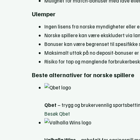
Mulighet for match-bonuser med lave elle
Ulemper
Ingen lisens fra norske myndigheter eller 
Norske spillere kan være ekskludert via lan
Bonuser kan være begrenset til spesifikke 
Maksimalt uttak på no deposit-bonuser er 
Risiko for tap og manglende forbrukerbesk
Beste alternativer for norske spillere
Qbet
– trygg og brukervennlig sportsbettin
Besøk Qbet
Valhalla Wins
– anbefalt for casinospill m