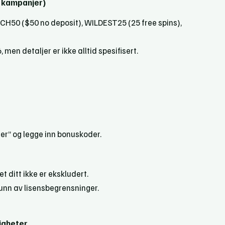
, kampanjer)
CH50 ($50 no deposit), WILDEST25 (25 free spins),
, men detaljer er ikke alltid spesifisert.
hier” og legge inn bonuskoder.
 ditt ikke er ekskludert.
runn av lisensbegrensninger.
igheter