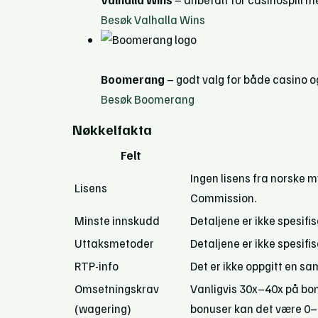
Besøk Valhalla Wins
Boomerang
– godt valg for både casino 
Besøk Boomerang
Nøkkelfakta
Felt
Ingen lisens fra norske 
Lisens
Commission.
Minste innskudd
Detaljene er ikke spesifise
Uttaksmetoder
Detaljene er ikke spesifise
RTP-info
Det er ikke oppgitt en sa
Omsetningskrav
Vanligvis 30x–40x på bonu
(wagering)
bonuser kan det være 0–