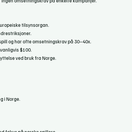
r ingen omsetningskrav på enkelte kampanjer.
europeiske tilsynsorgan.
drestriksjoner.
spill og har ofte omsetningskrav på 30–40x.
vanligvis $100.
yttelse ved bruk fra Norge.
g i Norge.
ed fokus på norske spillere.