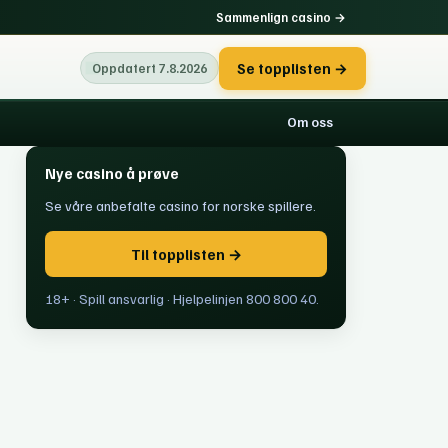
Sammenlign casino →
Se topplisten →
Oppdatert 7.8.2026
Om oss
Nye casino å prøve
Se våre anbefalte casino for norske spillere.
Til topplisten →
18+ · Spill ansvarlig · Hjelpelinjen 800 800 40.