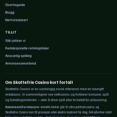
Skatteguide
Blogg
Nettstedskart
TILLIT
Slik jobber vi
Redaksjonelle retningslinjer
Ansvarlig spilling
Annonsesamarbeid
Om Skattefrie Casino kort fortalt
Skattefrie Casino er en uavhengig norsk referanse med en navngitt
redaksjon. Vi sammenligner nye nettcasino og forklarer bonuser, spill
og betalingsmetoder – uten å drive spill eller ta betalt for plassering.
Annonseinformasjon:
enkelte lenker går til våre partnercasino, og
Skattefrie Casino kan få provisjon uten ekstra kostnad for deg. Det påvirker aldri