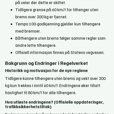
på veier der dette er skiltet.
Tidligere grense på 60 km/t for tilhenger uten
brems over 300 kg er fjernet.
Tempo 100-godkjenning gjelder kun tilhengere
med bremser.
Båthengere uten brems følger samme regler som
andre lette tilhengere.
Offisiell informasjon finnes på Statens vegvesen.
Bakgrunn og Endringer i Regelverket
Historikk og motivasjon for de nye reglene
Tidligere kunne tilhengere uten brems og vekt over 300
kg kun trekkes i inntil 60 km/t. Endringene øker tillatt
hastighet til 80 km/t for alle tilhengere.
Hva utløste endringene? (Offisielle oppdateringer,
trafikksikkerhetstiltak)