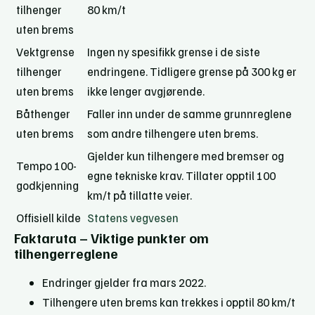
tilhenger
80 km/t
uten brems
Vektgrense
Ingen ny spesifikk grense i de siste
tilhenger
endringene. Tidligere grense på 300 kg er
uten brems
ikke lenger avgjørende.
Båthenger
Faller inn under de samme grunnreglene
uten brems
som andre tilhengere uten brems.
Gjelder kun tilhengere med bremser og
Tempo 100-
egne tekniske krav. Tillater opptil 100
godkjenning
km/t på tillatte veier.
Offisiell kilde
Statens vegvesen
Faktaruta – Viktige punkter om
tilhengerreglene
Endringer gjelder fra mars 2022.
Tilhengere uten brems kan trekkes i opptil 80 km/t