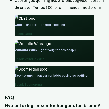
Oppsøk godkjenning hos Statens vegvesen dersom
du ønsker Tempo 100 for din tilhenger med brems.
Qbet
– anbefalt for sportsbetting.
Besøk Qbet
Valhalla Wins
– godt valg for casinospill.
Besøk Valhalla Wins
Boomerang
– passer for både casino og betting.
Besøk Boomerang
FAQ
Hva er fartsgrensen for henger uten brems?