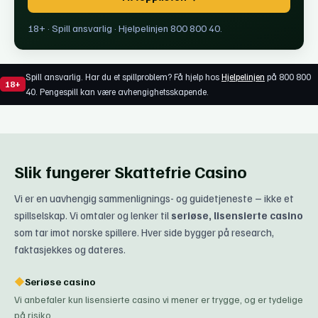
18+ · Spill ansvarlig · Hjelpelinjen 800 800 40.
Spill ansvarlig. Har du et spillproblem? Få hjelp hos
Hjelpelinjen
på 800 800
18+
40. Pengespill kan være avhengighetsskapende.
Slik fungerer Skattefrie Casino
Vi er en uavhengig sammenlignings- og guidetjeneste – ikke et
spillselskap. Vi omtaler og lenker til
seriøse, lisensierte casino
som tar imot norske spillere. Hver side bygger på research,
faktasjekkes og dateres.
◆
Seriøse casino
Vi anbefaler kun lisensierte casino vi mener er trygge, og er tydelige
på risiko.