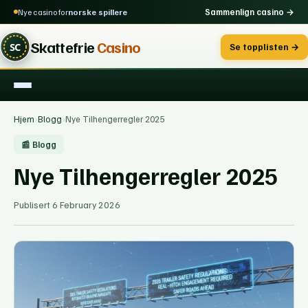
Sammenlign casino →
Nye casino for
norske spillere
Skattefrie
Casino
Se topplisten →
Hjem
›
Blogg
›
Nye Tilhengerregler 2025
📰 Blogg
Nye Tilhengerregler 2025
Publisert 6 February 2026