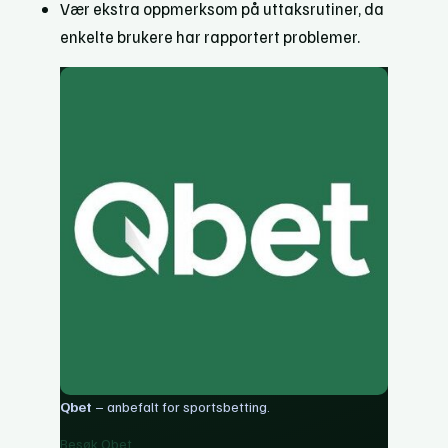
Vær ekstra oppmerksom på uttaksrutiner, da
enkelte brukere har rapportert problemer.
Qbet
– anbefalt for sportsbetting.
Besøk Qbet