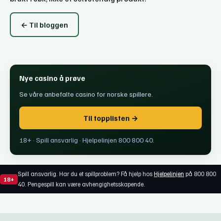
← Til bloggen
Nye casino å prøve
Se våre anbefalte casino for norske spillere.
Til topplisten →
18+ · Spill ansvarlig · Hjelpelinjen 800 800 40.
Spill ansvarlig. Har du et spillproblem? Få hjelp hos
Hjelpelinjen
på 800 800
18+
40. Pengespill kan være avhengighetsskapende.