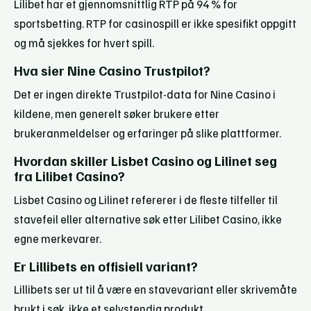
Lilibet har et gjennomsnittlig RTP på 94 % for
sportsbetting. RTP for casinospill er ikke spesifikt oppgitt
og må sjekkes for hvert spill.
Hva sier Nine Casino Trustpilot?
Det er ingen direkte Trustpilot-data for Nine Casino i
kildene, men generelt søker brukere etter
brukeranmeldelser og erfaringer på slike plattformer.
Hvordan skiller Lisbet Casino og Lilinet seg
fra Lilibet Casino?
Lisbet Casino og Lilinet refererer i de fleste tilfeller til
stavefeil eller alternative søk etter Lilibet Casino, ikke
egne merkevarer.
Er Lillibets en offisiell variant?
Lillibets ser ut til å være en stavevariant eller skrivemåte
brukt i søk, ikke et selvstendig produkt.