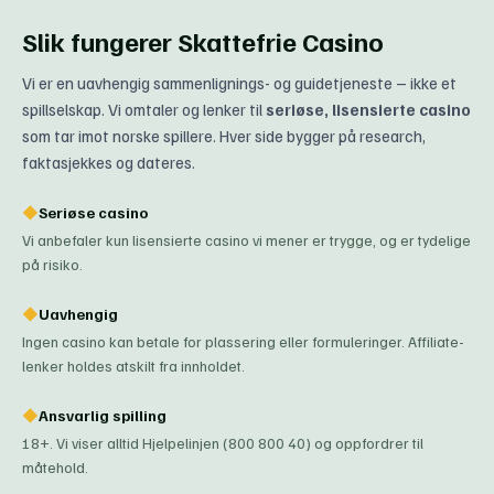
Slik fungerer Skattefrie Casino
Vi er en uavhengig sammenlignings- og guidetjeneste – ikke et
spillselskap. Vi omtaler og lenker til
seriøse, lisensierte casino
som tar imot norske spillere. Hver side bygger på research,
faktasjekkes og dateres.
◆
Seriøse casino
Vi anbefaler kun lisensierte casino vi mener er trygge, og er tydelige
på risiko.
◆
Uavhengig
Ingen casino kan betale for plassering eller formuleringer. Affiliate-
lenker holdes atskilt fra innholdet.
◆
Ansvarlig spilling
18+. Vi viser alltid Hjelpelinjen (800 800 40) og oppfordrer til
måtehold.