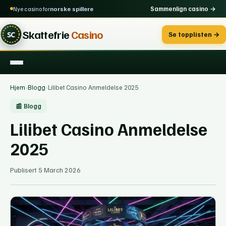
Sammenlign casino →
Nye casino for
norske spillere
Skattefrie
Casino
Se topplisten →
Hjem
›
Blogg
›
Lilibet Casino Anmeldelse 2025
📰 Blogg
Lilibet Casino Anmeldelse
2025
Publisert 5 March 2026