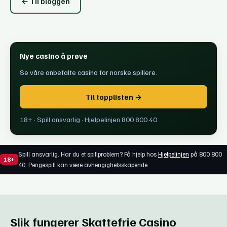
← Til bloggen
Nye casino å prøve
Se våre anbefalte casino for norske spillere.
Til topplisten →
18+ · Spill ansvarlig · Hjelpelinjen 800 800 40.
Spill ansvarlig. Har du et spillproblem? Få hjelp hos
Hjelpelinjen
på 800 800
18+
40. Pengespill kan være avhengighetsskapende.
Slik fungerer Skattefrie Casino