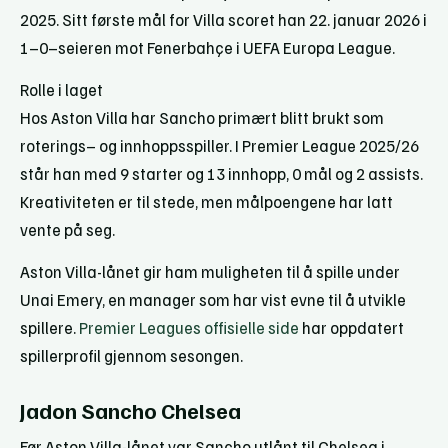
2025. Sitt første mål for Villa scoret han 22. januar 2026 i
1–0–seieren mot Fenerbahçe i UEFA Europa League.
Rolle i laget
Hos Aston Villa har Sancho primært blitt brukt som
roterings– og innhoppsspiller. I Premier League 2025/26
står han med 9 starter og 13 innhopp, 0 mål og 2 assists.
Kreativiteten er til stede, men målpoengene har latt
vente på seg.
Aston Villa-lånet gir ham muligheten til å spille under
Unai Emery, en manager som har vist evne til å utvikle
spillere.
Premier Leagues offisielle side
har oppdatert
spillerprofil gjennom sesongen.
Jadon Sancho Chelsea
Før Aston Villa-lånet var Sancho utlånt til Chelsea i