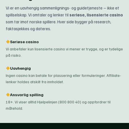
Vi er en uavhengig sammenlignings- og guidetjeneste – ikke et
spillselskap. Vi omtaler og lenker til
seriøse, lisensierte casino
som tar imot norske spillere. Hver side bygger på research,
faktasjekkes og dateres.
◆
Seriøse casino
Vi anbefaler kun lisensierte casino vi mener er trygge, og er tydelige
på risiko.
◆
Uavhengig
Ingen casino kan betale for plassering eller formuleringer. Affiliate-
lenker holdes atskilt fra innholdet.
◆
Ansvarlig spilling
18+. Vi viser alltid Hjelpelinjen (800 800 40) og oppfordrer til
måtehold.