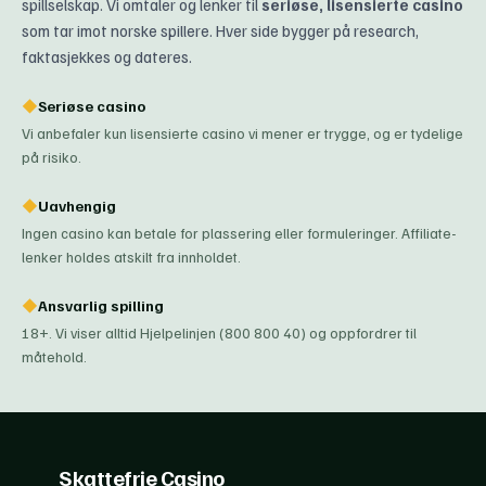
spillselskap. Vi omtaler og lenker til
seriøse, lisensierte casino
som tar imot norske spillere. Hver side bygger på research,
faktasjekkes og dateres.
◆
Seriøse casino
Vi anbefaler kun lisensierte casino vi mener er trygge, og er tydelige
på risiko.
◆
Uavhengig
Ingen casino kan betale for plassering eller formuleringer. Affiliate-
lenker holdes atskilt fra innholdet.
◆
Ansvarlig spilling
18+. Vi viser alltid Hjelpelinjen (800 800 40) og oppfordrer til
måtehold.
Skattefrie Casino