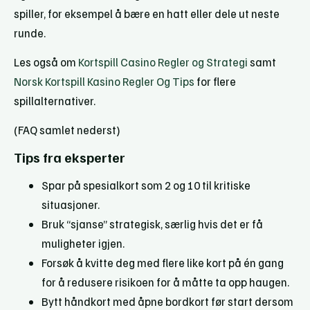
spiller, for eksempel å bære en hatt eller dele ut neste
runde.
Les også om
Kortspill Casino Regler og Strategi
samt
Norsk Kortspill Kasino Regler Og Tips
for flere
spillalternativer.
(FAQ samlet nederst)
Tips fra eksperter
Spar på spesialkort som 2 og 10 til kritiske
situasjoner.
Bruk “sjanse” strategisk, særlig hvis det er få
muligheter igjen.
Forsøk å kvitte deg med flere like kort på én gang
for å redusere risikoen for å måtte ta opp haugen.
Bytt håndkort med åpne bordkort før start dersom