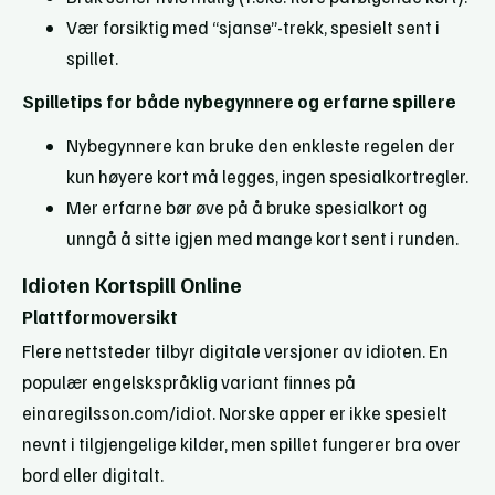
Vær forsiktig med “sjanse”-trekk, spesielt sent i
spillet.
Spilletips for både nybegynnere og erfarne spillere
Nybegynnere kan bruke den enkleste regelen der
kun høyere kort må legges, ingen spesialkortregler.
Mer erfarne bør øve på å bruke spesialkort og
unngå å sitte igjen med mange kort sent i runden.
Idioten Kortspill Online
Plattformoversikt
Flere nettsteder tilbyr digitale versjoner av idioten. En
populær engelskspråklig variant finnes på
einaregilsson.com/idiot. Norske apper er ikke spesielt
nevnt i tilgjengelige kilder, men spillet fungerer bra over
bord eller digitalt.