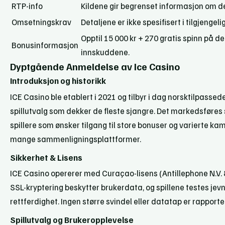
RTP-info
Kildene gir begrenset informasjon om de
Omsetningskrav
Detaljene er ikke spesifisert i tilgjengelig
Opptil 15 000 kr + 270 gratis spinn på de 
Bonusinformasjon
innskuddene.
Dyptgående Anmeldelse av Ice Casino
Introduksjon og historikk
ICE Casino ble etablert i 2021 og tilbyr i dag norsktilpasse
spillutvalg som dekker de fleste sjangre. Det markedsføres
spillere som ønsker tilgang til store bonuser og varierte kam
mange sammenligningsplattformer.
Sikkerhet & Lisens
ICE Casino opererer med Curaçao-lisens (Antillephone N.V.
SSL-kryptering beskytter brukerdata, og spillene testes jev
rettferdighet. Ingen større svindel eller datatap er rapporter
Spillutvalg og Brukeropplevelse