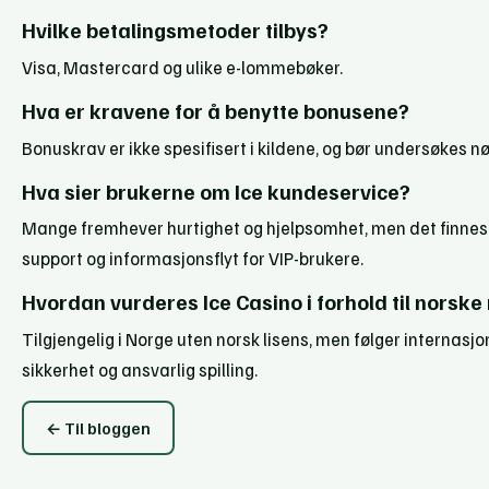
Hvilke betalingsmetoder tilbys?
Visa, Mastercard og ulike e-lommebøker.
Hva er kravene for å benytte bonusene?
Bonuskrav er ikke spesifisert i kildene, og bør undersøkes nø
Hva sier brukerne om Ice kundeservice?
Mange fremhever hurtighet og hjelpsomhet, men det finnes 
support og informasjonsflyt for VIP-brukere.
Hvordan vurderes Ice Casino i forhold til norske
Tilgjengelig i Norge uten norsk lisens, men følger internasjon
sikkerhet og ansvarlig spilling.
← Til bloggen