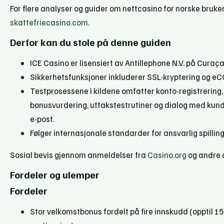
For flere analyser og guider om nettcasino for norske bruke
skattefriecasino.com
.
Derfor kan du stole på denne guiden
ICE Casino er lisensiert av Antillephone N.V. på Cura
Sikkerhetsfunksjoner inkluderer SSL-kryptering og eC
Testprosessene i kildene omfatter konto-registrering,
bonusvurdering, uttakstestrutiner og dialog med kun
e-post.
Følger internasjonale standarder for ansvarlig spilli
Sosial bevis gjennom anmeldelser fra
Casino.org
og andre 
Fordeler og ulemper
Fordeler
Stor velkomstbonus fordelt på fire innskudd (opptil 15