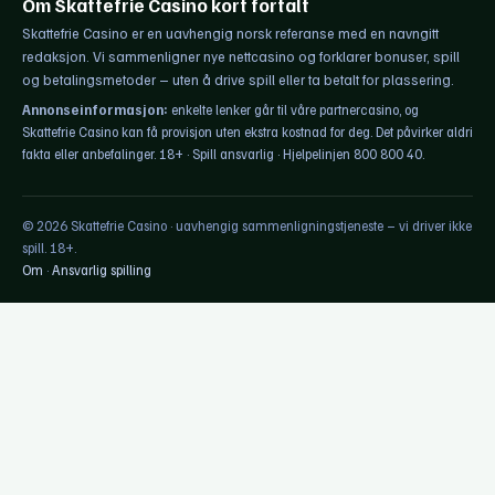
Om Skattefrie Casino kort fortalt
Skattefrie Casino er en uavhengig norsk referanse med en navngitt
redaksjon. Vi sammenligner nye nettcasino og forklarer bonuser, spill
og betalingsmetoder – uten å drive spill eller ta betalt for plassering.
Annonseinformasjon:
enkelte lenker går til våre partnercasino, og
Skattefrie Casino kan få provisjon uten ekstra kostnad for deg. Det påvirker aldri
fakta eller anbefalinger. 18+ · Spill ansvarlig · Hjelpelinjen 800 800 40.
© 2026 Skattefrie Casino · uavhengig sammenligningstjeneste – vi driver ikke
spill. 18+.
Om
·
Ansvarlig spilling