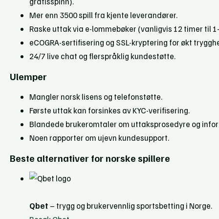
gratisspinn).
Mer enn 3500 spill fra kjente leverandører.
Raske uttak via e-lommebøker (vanligvis 12 timer til 1
eCOGRA-sertifisering og SSL-kryptering for økt trygghe
24/7 live chat og flerspråklig kundestøtte.
Ulemper
Mangler norsk lisens og telefonstøtte.
Første uttak kan forsinkes av KYC-verifisering.
Blandede brukeromtaler om uttaksprosedyre og inform
Noen rapporter om ujevn kundesupport.
Beste alternativer for norske spillere
Qbet
– trygg og brukervennlig sportsbetting i Norge.