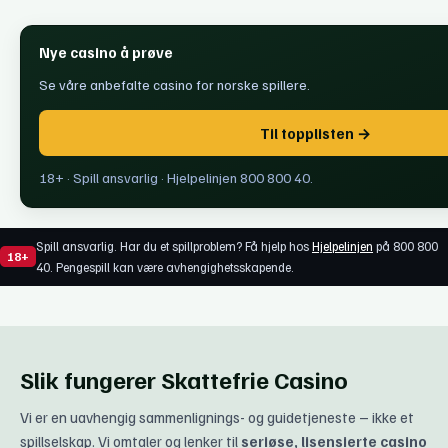
Nye casino å prøve
Se våre anbefalte casino for norske spillere.
Til topplisten →
18+ · Spill ansvarlig · Hjelpelinjen 800 800 40.
Spill ansvarlig. Har du et spillproblem? Få hjelp hos
Hjelpelinjen
på 800 800
18+
40. Pengespill kan være avhengighetsskapende.
Slik fungerer Skattefrie Casino
Vi er en uavhengig sammenlignings- og guidetjeneste – ikke et
spillselskap. Vi omtaler og lenker til
seriøse, lisensierte casino