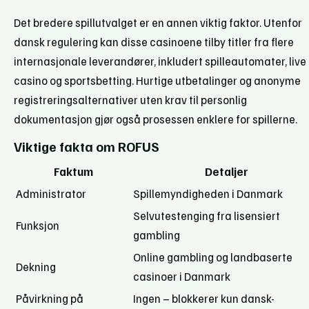
Det bredere spillutvalget er en annen viktig faktor. Utenfor
dansk regulering kan disse casinoene tilby titler fra flere
internasjonale leverandører, inkludert spilleautomater, live
casino og sportsbetting. Hurtige utbetalinger og anonyme
registreringsalternativer uten krav til personlig
dokumentasjon gjør også prosessen enklere for spillerne.
Viktige fakta om ROFUS
Faktum
Detaljer
Administrator
Spillemyndigheden i Danmark
Selvutestenging fra lisensiert
Funksjon
gambling
Online gambling og landbaserte
Dekning
casinoer i Danmark
Påvirkning på
Ingen – blokkerer kun dansk-