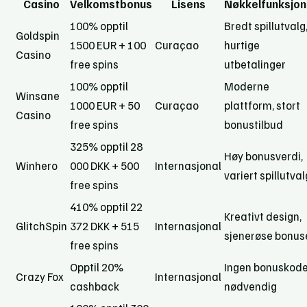
Casino
Velkomstbonus
Lisens
Nøkkelfunksjon
100% opptil
Bredt spillutvalg
Goldspin
1500 EUR + 100
Curaçao
hurtige
Casino
free spins
utbetalinger
100% opptil
Moderne
Winsane
1000 EUR + 50
Curaçao
plattform, stort
Casino
free spins
bonustilbud
325% opptil 28
Høy bonusverdi,
Winhero
000 DKK + 500
Internasjonal
variert spillutval
free spins
410% opptil 22
Kreativt design,
GlitchSpin
372 DKK + 515
Internasjonal
sjenerøse bonus
free spins
Opptil 20%
Ingen bonuskod
Crazy Fox
Internasjonal
cashback
nødvendig