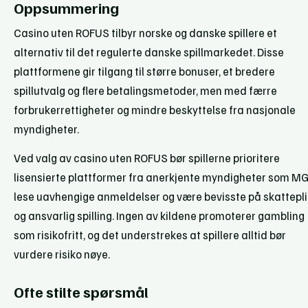
Oppsummering
Casino uten ROFUS tilbyr norske og danske spillere et
alternativ til det regulerte danske spillmarkedet. Disse
plattformene gir tilgang til større bonuser, et bredere
spillutvalg og flere betalingsmetoder, men med færre
forbrukerrettigheter og mindre beskyttelse fra nasjonale
myndigheter.
Ved valg av casino uten ROFUS bør spillerne prioritere
lisensierte plattformer fra anerkjente myndigheter som MG
lese uavhengige anmeldelser og være bevisste på skattepli
og ansvarlig spilling. Ingen av kildene promoterer gambling
som risikofritt, og det understrekes at spillere alltid bør
vurdere risiko nøye.
Ofte stilte spørsmål