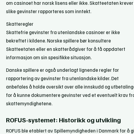
om casinoet har norsk lisens eller ikke. Skatteetaten krever
slike gevinster rapporteres som inntekt.
Skatteregler
Skattefrie gevinster fra utenlandske casinoer er ikke
bekreftet i kildene. Norske spillere bør konsultere
Skatteetaten eller en skatterådgiver for å få oppdatert
informasjon om sin spesifikke situasjon.
Danske spillere er også underlagt lignende regler for
rapportering av gevinster fra utenlandske kilder. Det
anbefales å holde oversikt over alle innskudd og utbetaling
for å kunne dokumentere gevinster ved et eventuelt krav fr
skattemyndighetene.
ROFUS-systemet: Historikk og utvikling
ROFUS ble etablert av Spillemyndigheden i Danmark for å g