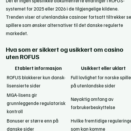
Det er ingen spesifikke dokumenterte endringer i ROFUS-
systemet for 2025 eller 2026 i de tilgjengelige kildene.
Trenden viser at utenlandske casinoer fortsatt tiltrekker s
spillere som ønsker alternativer til det danske regulerte
markedet.
Hva som er sikkert og usikkert om casino
uten ROFUS
Etablert informasjon
Usikkert eller uklart
ROFUS blokkerer kun dansk-
Full lovlighet for norske spill
lisensierte sider
på utenlandske sider
MGA-lisens gir
Nøyaktig omfang av
grunnleggende regulatorisk
forbrukerbeskyttelse
kontroll
Bonuser er større enn på
Hvilke fremtidige regulering
danske sider
som kan komme