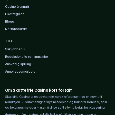
Casino å unngå
Skatteguide
Blogg
Nettstedskart
TILLIT
Slik jobber vi
Redaksjonelle retningslinjer
Ansvarlig spilling
Annonsesamarbeid
Om Skattefrie Casino kort fortalt
Skattefrie Casino er en uavhengig norsk referanse med en navngitt
redaksjon. Vi sammenligner nye nettcasino og forklarer bonuser, spill
og betalingsmetoder – uten å drive spill eller ta betalt for plassering.
Annonseinformasjon:
enkelte lenker går til våre partnercasino, og