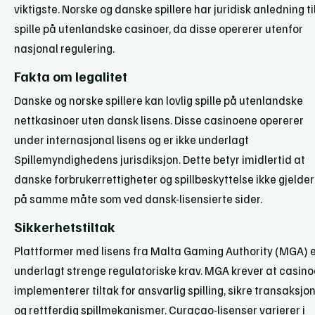
viktigste. Norske og danske spillere har juridisk anledning ti
spille på utenlandske casinoer, da disse opererer utenfor
nasjonal regulering.
Fakta om legalitet
Danske og norske spillere kan lovlig spille på utenlandske
nettkasinoer uten dansk lisens. Disse casinoene opererer
under internasjonal lisens og er ikke underlagt
Spillemyndighedens jurisdiksjon. Dette betyr imidlertid at
danske forbrukerrettigheter og spillbeskyttelse ikke gjelder
på samme måte som ved dansk-lisensierte sider.
Sikkerhetstiltak
Plattformer med lisens fra Malta Gaming Authority (MGA) 
underlagt strenge regulatoriske krav. MGA krever at casino
implementerer tiltak for ansvarlig spilling, sikre transaksjo
og rettferdig spillmekanismer. Curaçao-lisenser varierer i