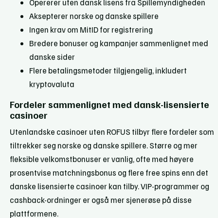
Opererer uten dansk lisens fra Spillemyndigheden
Aksepterer norske og danske spillere
Ingen krav om MitID for registrering
Bredere bonuser og kampanjer sammenlignet med
danske sider
Flere betalingsmetoder tilgjengelig, inkludert
kryptovaluta
Fordeler sammenlignet med dansk-lisensierte
casinoer
Utenlandske casinoer uten ROFUS tilbyr flere fordeler som
tiltrekker seg norske og danske spillere. Større og mer
fleksible velkomstbonuser er vanlig, ofte med høyere
prosentvise matchningsbonus og flere free spins enn det
danske lisensierte casinoer kan tilby. VIP-programmer og
cashback-ordninger er også mer sjenerøse på disse
plattformene.