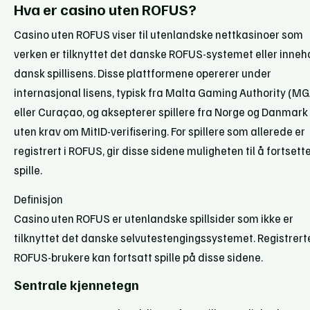
Hva er casino uten ROFUS?
Casino uten ROFUS viser til utenlandske nettkasinoer som
verken er tilknyttet det danske ROFUS-systemet eller inneh
dansk spillisens. Disse plattformene opererer under
internasjonal lisens, typisk fra Malta Gaming Authority (M
eller Curaçao, og aksepterer spillere fra Norge og Danmark
uten krav om MitID-verifisering. For spillere som allerede er
registrert i ROFUS, gir disse sidene muligheten til å fortsett
spille.
Definisjon
Casino uten ROFUS er utenlandske spillsider som ikke er
tilknyttet det danske selvutestengingssystemet. Registrert
ROFUS-brukere kan fortsatt spille på disse sidene.
Sentrale kjennetegn