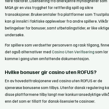
flere faktorer. Lisensering fra anerkjente myndigheter som
MGA gir en viss trygghet for rettferdig spill og sikre
transaksjoner. Brukeromtaler fra plattformer som Trustpilo
kan gi innsikt i faktiske opplevelser fra andre spillere. Vilkår
betingelser for bonuser, samt utbetalingstider, er like viktig
undersøke.
For spillere som verdsetter personvern og rask tilgang, finn
det også alternativer med
Casino Uten Verifisering
som lar
komme i gang uten omfattende dokumentasjon.
Hvilke bonuser gir casino uten ROFUS?
En av hovedattraksjonene ved casino uten ROFUS er de
sjenerøse bonusene som tilbys. Utenfor dansk regulering k
disse plattformene tilby langt mer konkurransedyktige vilk
enn det som er tillatt for dansk-lisensierte casinoer.