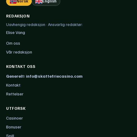
Norsk
English
REDAKSJON
Uavhengig redaksjon · Ansvarlig redaktør:
Elise Vang
Om oss
Vår redaksjon
KONTAKT OSS
Generelt: info@skattefriecasino.com
Kontakt
Rettelser
UTFORSK
Casinoer
Bonuser
Spill