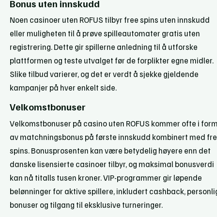
Bonus uten innskudd
Noen casinoer uten ROFUS tilbyr free spins uten innskudd
eller muligheten til å prøve spilleautomater gratis uten
registrering. Dette gir spillerne anledning til å utforske
plattformen og teste utvalget før de forplikter egne midler.
Slike tilbud varierer, og det er verdt å sjekke gjeldende
kampanjer på hver enkelt side.
Velkomstbonuser
Velkomstbonuser på casino uten ROFUS kommer ofte i for
av matchningsbonus på første innskudd kombinert med fr
spins. Bonusprosenten kan være betydelig høyere enn det
danske lisensierte casinoer tilbyr, og maksimal bonusverdi
kan nå titalls tusen kroner. VIP-programmer gir løpende
belønninger for aktive spillere, inkludert cashback, personli
bonuser og tilgang til eksklusive turneringer.