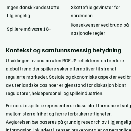
Ingen dansk kundestøtte
Skattefrie gevinster for
tilgjengelig
nordmenn
Konsekvenser ved brudd på
Spillere må være 18+
nasjonale regler
Kontekst og samfunnsmessig betydning
Utviklingen av casino uten ROFUS reflekterer en bredere
global trend der spillere søker alternativer til strengt
regulerte markeder. Sosiale og økonomiske aspekter ved b
av utenlandske casinoer er gjenstand for diskusjon blant
regulatorer, helsepersonell og spilleindustrien.
For norske spillere representerer disse plattformene et valg
mellom større frihet og færre forbrukerrettigheter.
Avgjørelsen bør baseres på grundig research av tilgjengelig
informasjon, inkludert lisenser, brukeromtaler og personlig