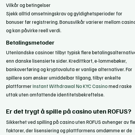
Vilkår og betingelser
Sjekk alltid omsetningskrav og gyldighetsperioder for
bonuser før registrering. Bonusvilkår varierer mellom casin
og kan påvirke reell verdi.
Betalingsmetoder
Utenlandske casinoer tilbyr typisk flere betalingsalternativ
enn danske lisensierte sider. Kredittkort, e-lommebøker,
bankoverføring og kryptovaluta er vanlige alternativer. For
spillere som ønsker umiddelbar tilgang, tilbyr enkelte
plattformer
Instant Withdrawal No KYC Casino
med raske
uttak uten omfattende identitetsbekreftelse.
Er det trygt å spille på casino uten ROFUS?
Sikkerhet ved spilling på casino uten ROFUS avhenger av fl
faktorer, der lisensiering og plattformens omdømme er de