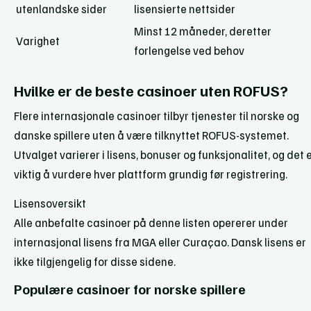
utenlandske sider
lisensierte nettsider
Minst 12 måneder, deretter
Varighet
forlengelse ved behov
Hvilke er de beste casinoer uten ROFUS?
Flere internasjonale casinoer tilbyr tjenester til norske og
danske spillere uten å være tilknyttet ROFUS-systemet.
Utvalget varierer i lisens, bonuser og funksjonalitet, og det 
viktig å vurdere hver plattform grundig før registrering.
Lisensoversikt
Alle anbefalte casinoer på denne listen opererer under
internasjonal lisens fra MGA eller Curaçao. Dansk lisens er
ikke tilgjengelig for disse sidene.
Populære casinoer for norske spillere