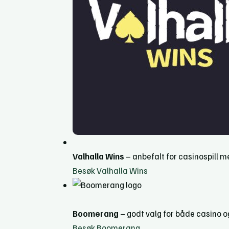
Valhalla Wins
– anbefalt for casinospill m
Besøk Valhalla Wins
Boomerang
– godt valg for både casino 
Besøk Boomerang