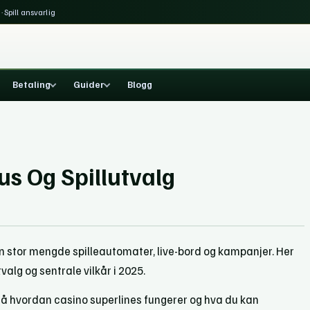
· Spill ansvarlig
Betaling
Guider
Blogg
us Og Spillutvalg
l en stor mengde spilleautomater, live-bord og kampanjer. Her
valg og sentrale vilkår i 2025.
stå hvordan casino superlines fungerer og hva du kan