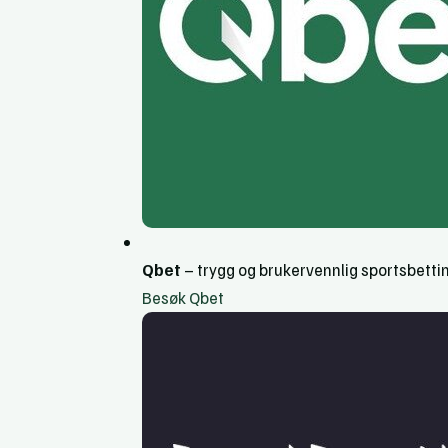
Qbet
– trygg og brukervennlig sportsbettin
Besøk Qbet