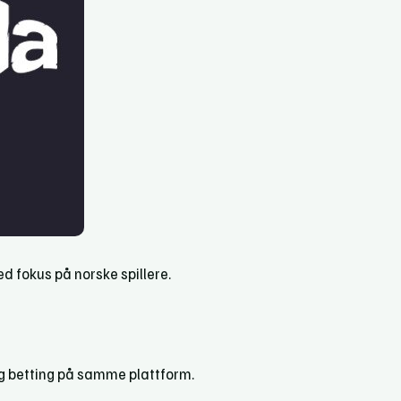
ed fokus på norske spillere.
og betting på samme plattform.