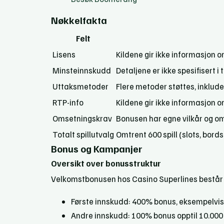
Nøkkelfakta
Felt
Lisens
Kildene gir ikke informasjon o
Minsteinnskudd
Detaljene er ikke spesifisert i t
Uttaksmetoder
Flere metoder støttes, inkluder
RTP-info
Kildene gir ikke informasjon o
Omsetningskrav
Bonusen har egne vilkår og om
Totalt spillutvalg
Omtrent 600 spill (slots, bords
Bonus og Kampanjer
Oversikt over bonusstruktur
Velkomstbonusen hos Casino Superlines består 
Første innskudd: 400% bonus, eksempelvis s
Andre innskudd: 100% bonus opptil 10.000