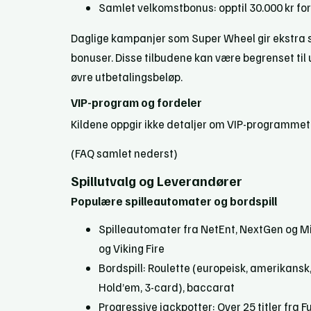
Samlet velkomstbonus: opptil 30.000 kr for
Daglige kampanjer som Super Wheel gir ekstra sja
bonuser. Disse tilbudene kan være begrenset til u
øvre utbetalingsbeløp.
VIP-program og fordeler
Kildene oppgir ikke detaljer om VIP-programmet
(FAQ samlet nederst)
Spillutvalg og Leverandører
Populære spilleautomater og bordspill
Spilleautomater fra NetEnt, NextGen og Mi
og Viking Fire
Bordspill: Roulette (europeisk, amerikansk
Hold’em, 3-card), baccarat
Progressive jackpotter: Over 25 titler fra