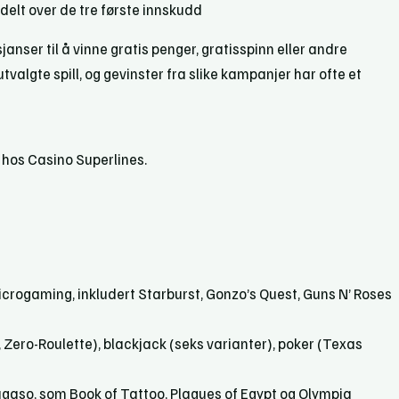
delt over de tre første innskudd
nser til å vinne gratis penger, gratisspinn eller andre
tvalgte spill, og gevinster fra slike kampanjer har ofte et
 hos Casino Superlines.
crogaming, inkludert Starburst, Gonzo’s Quest, Guns N’ Roses
, Zero-Roulette), blackjack (seks varianter), poker (Texas
 Fugaso, som Book of Tattoo, Plagues of Egypt og Olympia