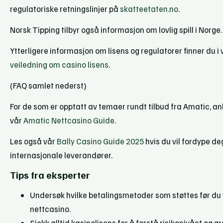
regulatoriske retningslinjer på
skatteetaten.no
.
Norsk Tipping tilbyr også informasjon om lovlig spill i Norge.
Ytterligere informasjon om lisens og regulatorer finner du i 
veiledning om casino lisens
.
(FAQ samlet nederst)
For de som er opptatt av temaer rundt tilbud fra Amatic, an
vår
Amatic Nettcasino Guide
.
Les også vår
Bally Casino Guide 2025
hvis du vil fordype deg
internasjonale leverandører.
Tips fra eksperter
Undersøk hvilke betalingsmetoder som støttes før du 
nettcasino.
Sjekk alltid kasinolisens for å forstå risikonivået og g