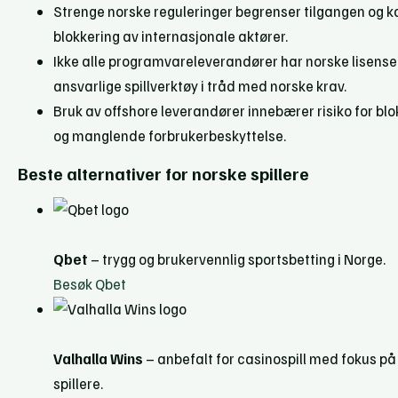
Strenge norske reguleringer begrenser tilgangen og kan
blokkering av internasjonale aktører.
Ikke alle programvareleverandører har norske lisenser 
ansvarlige spillverktøy i tråd med norske krav.
Bruk av offshore leverandører innebærer risiko for blo
og manglende forbrukerbeskyttelse.
Beste alternativer for norske spillere
Qbet
– trygg og brukervennlig sportsbetting i Norge.
Besøk Qbet
Valhalla Wins
– anbefalt for casinospill med fokus på
spillere.