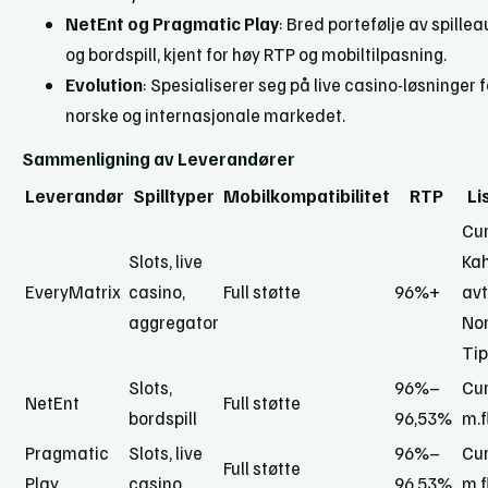
NetEnt og Pragmatic Play
: Bred portefølje av spill
og bordspill, kjent for høy RTP og mobiltilpasning.
Evolution
: Spesialiserer seg på live casino-løsninger f
norske og internasjonale markedet.
Sammenligning av Leverandører
Leverandør
Spilltyper
Mobilkompatibilitet
RTP
Li
Cu
Slots, live
Ka
EveryMatrix
casino,
Full støtte
96%+
av
aggregator
No
Tip
Slots,
96%–
Cu
NetEnt
Full støtte
bordspill
96,53%
m.fl
Pragmatic
Slots, live
96%–
Cu
Full støtte
Play
casino
96,53%
m.fl