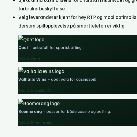
forbrukerbeskyttelse.
Velg leverandører kjent for høy RTP og mobiloptimalis
dersom spillopplevelse på smarttelefon er viktig.
Qbet
– anbefalt for sportsbetting.
Besøk Qbet
Valhalla Wins
– godt valg for casinospill.
Besøk Valhalla Wins
Boomerang
– passer for både casino og betting.
Besøk Boomerang