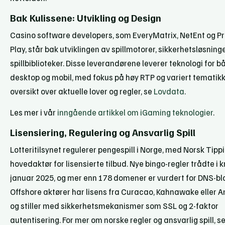
Bak Kulissene: Utvikling og Design
Casino software developers, som EveryMatrix, NetEnt og P
Play, står bak utviklingen av spillmotorer, sikkerhetsløsning
spillbiblioteker. Disse leverandørene leverer teknologi for b
desktop og mobil, med fokus på høy RTP og variert tematikk.
oversikt over aktuelle lover og regler, se
Lovdata
.
Les mer i vår
inngående artikkel om iGaming teknologier
.
Lisensiering, Regulering og Ansvarlig Spill
Lotteritilsynet regulerer pengespill i Norge, med Norsk Tip
hovedaktør for lisensierte tilbud. Nye bingo-regler trådte i k
januar 2025, og mer enn 178 domener er vurdert for DNS-bl
Offshore aktører har lisens fra Curacao, Kahnawake eller A
og stiller med sikkerhetsmekanismer som SSL og 2-faktor
autentisering. For mer om norske regler og ansvarlig spill, s