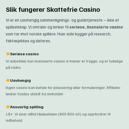
Slik fungerer Skattefrie Casino
Vi er en uavhengig sammenlignings- og guidetjeneste – ikke et
spillselskap. Vi omtaler og lenker til
seriøse, lisensierte casino
som tar imot norske spillere. Hver side bygger på research,
faktasjekkes og dateres.
◆
Seriøse casino
Vi anbefaler kun lisensierte casino vi mener er trygge, og er tydelige
på risiko.
◆
Uavhengig
Ingen casino kan betale for plassering eller formuleringer. Affiliate-
lenker holdes atskilt fra innholdet.
◆
Ansvarlig spilling
18+. Vi viser alltid Hjelpelinjen (800 800 40) og oppfordrer til
måtehold.