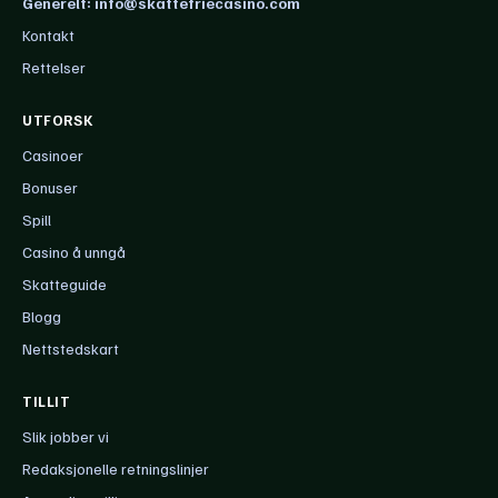
Generelt: info@skattefriecasino.com
Kontakt
Rettelser
UTFORSK
Casinoer
Bonuser
Spill
Casino å unngå
Skatteguide
Blogg
Nettstedskart
TILLIT
Slik jobber vi
Redaksjonelle retningslinjer