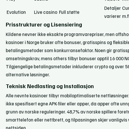
Detaljer
Cu
Evolution
Live casino
Full støtte
varierer
m.fl
Prisstrukturer og Lisensiering
Kildene nevner ikke eksakte programvarepriser, men offsho
kasinoer i Norge bruker ofte bonuser, gratisspins og fleksibl
betalingsmetoder som konkurransefaktor. Noen gir gratiss
omsetningskrav, mens others tilbyr bonuser opptil 16 000 N
Tilgjengelige betalingsmetoder inkluderer crypto og over 5
alternative løsninger.
Teknisk Nedlasting og Installasjon
Alle nevnte kasinoer tilbyr mobiloptimaliserte nettløsninger.
ikke spesifisert egne APK-filer eller apper, da apper ofte un
grunn av norske reguleringer. 48,7% av norske spillere foret
smarttelefon eller nettbrett, og tilpasningen skjer vanligvis 
nettsiden.