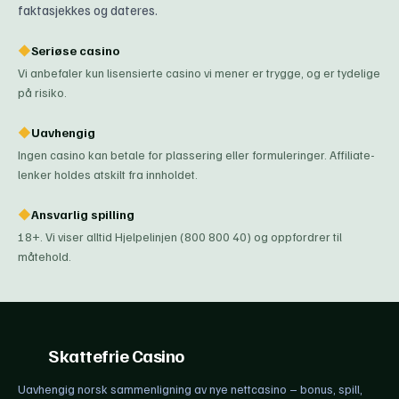
faktasjekkes og dateres.
◆
Seriøse casino
Vi anbefaler kun lisensierte casino vi mener er trygge, og er tydelige
på risiko.
◆
Uavhengig
Ingen casino kan betale for plassering eller formuleringer. Affiliate-
lenker holdes atskilt fra innholdet.
◆
Ansvarlig spilling
18+. Vi viser alltid Hjelpelinjen (800 800 40) og oppfordrer til
måtehold.
Skattefrie Casino
Uavhengig norsk sammenligning av nye nettcasino – bonus, spill,