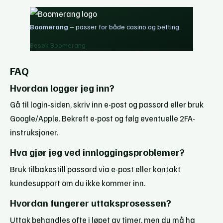
Boomerang
– passer for både casino og betting.
Besøk Boomerang
FAQ
Hvordan logger jeg inn?
Gå til login-siden, skriv inn e-post og passord eller bruk
Google/Apple. Bekreft e-post og følg eventuelle 2FA-
instruksjoner.
Hva gjør jeg ved innloggingsproblemer?
Bruk tilbakestill passord via e-post eller kontakt
kundesupport om du ikke kommer inn.
Hvordan fungerer uttaksprosessen?
Uttak behandles ofte i løpet av timer, men du må ha