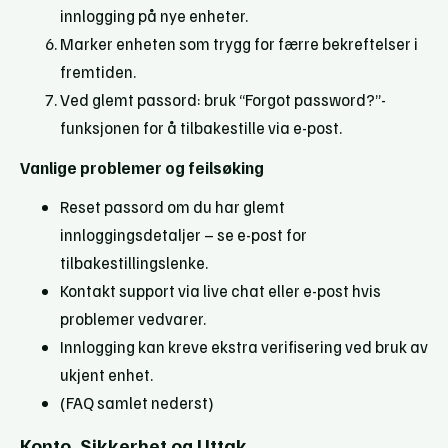
innlogging på nye enheter.
Marker enheten som trygg for færre bekreftelser i
fremtiden.
Ved glemt passord: bruk “Forgot password?”-
funksjonen for å tilbakestille via e-post.
Vanlige problemer og feilsøking
Reset passord om du har glemt
innloggingsdetaljer – se e-post for
tilbakestillingslenke.
Kontakt support via live chat eller e-post hvis
problemer vedvarer.
Innlogging kan kreve ekstra verifisering ved bruk av
ukjent enhet.
(FAQ samlet nederst)
Konto, Sikkerhet og Uttak