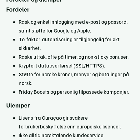
Fordeler
Rask og enkel innlogging med e-post og passord,
samt støtte for Google og Apple.
To-faktor-autentisering er tilgjengelig for økt
sikkerhet.
Raske uttak, ofte på timer, og non-sticky bonuser.
Kryptert dataoverførsel (SSL/HTTPS).
Støtte for norske kroner, menyer og betalinger på
norsk.
Friday Boosts og personlig tilpassede kampanjer.
Ulemper
Lisens fra Curaçao gir svakere
forbrukerbeskyttelse enn europeiske lisenser.
Ikke alltid norsktalende kundeservice.