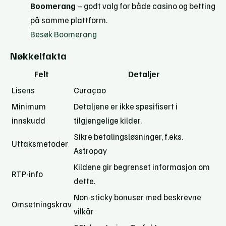
Boomerang
– godt valg for både casino og betting
på samme plattform.
Besøk Boomerang
Nøkkelfakta
Felt
Detaljer
Lisens
Curaçao
Minimum
Detaljene er ikke spesifisert i
innskudd
tilgjengelige kilder.
Sikre betalingsløsninger, f.eks.
Uttaksmetoder
Astropay
Kildene gir begrenset informasjon om
RTP-info
dette.
Non-sticky bonuser med beskrevne
Omsetningskrav
vilkår