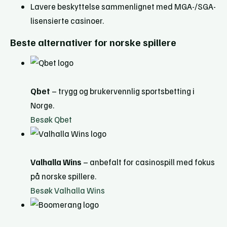
Lavere beskyttelse sammenlignet med MGA-/SGA-
lisensierte casinoer.
Beste alternativer for norske spillere
Qbet
– trygg og brukervennlig sportsbetting i
Norge.
Besøk Qbet
Valhalla Wins
– anbefalt for casinospill med fokus
på norske spillere.
Besøk Valhalla Wins