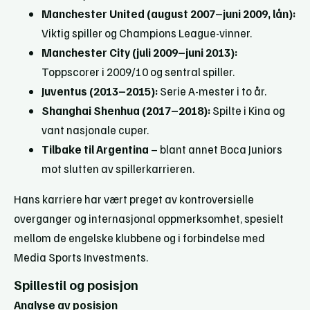
Manchester United (august 2007–juni 2009, lån):
Viktig spiller og Champions League-vinner.
Manchester City (juli 2009–juni 2013):
Toppscorer i 2009/10 og sentral spiller.
Juventus (2013–2015):
Serie A-mester i to år.
Shanghai Shenhua (2017–2018):
Spilte i Kina og
vant nasjonale cuper.
Tilbake til Argentina
– blant annet Boca Juniors
mot slutten av spillerkarrieren.
Hans karriere har vært preget av kontroversielle
overganger og internasjonal oppmerksomhet, spesielt
mellom de engelske klubbene og i forbindelse med
Media Sports Investments.
Spillestil og posisjon
Analyse av posisjon