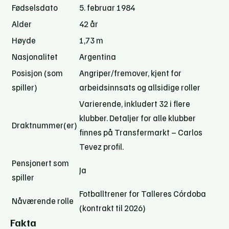
Fødselsdato
5. februar 1984
Alder
42 år
Høyde
1,73 m
Nasjonalitet
Argentina
Posisjon (som
Angriper/fremover, kjent for
spiller)
arbeidsinnsats og allsidige roller
Varierende, inkludert 32 i flere
klubber. Detaljer for alle klubber
Draktnummer(er)
finnes på Transfermarkt – Carlos
Tevez profil.
Pensjonert som
Ja
spiller
Fotballtrener for Talleres Córdoba
Nåværende rolle
(kontrakt til 2026)
Fakta