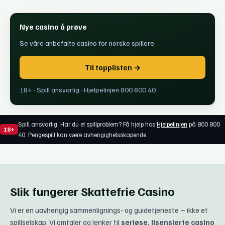
Nye casino å prøve
Se våre anbefalte casino for norske spillere.
Til topplisten →
18+ · Spill ansvarlig · Hjelpelinjen 800 800 40.
Spill ansvarlig. Har du et spillproblem? Få hjelp hos
Hjelpelinjen
på 800 800
18+
40. Pengespill kan være avhengighetsskapende.
Slik fungerer Skattefrie Casino
Vi er en uavhengig sammenlignings- og guidetjeneste – ikke et
spillselskap. Vi omtaler og lenker til
seriøse, lisensierte casino