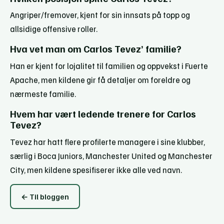
Angriper/fremover, kjent for sin innsats på topp og
allsidige offensive roller.
Hva vet man om Carlos Tevez’ familie?
Han er kjent for lojalitet til familien og oppvekst i Fuerte
Apache, men kildene gir få detaljer om foreldre og
nærmeste familie.
Hvem har vært ledende trenere for Carlos
Tevez?
Tevez har hatt flere profilerte managere i sine klubber,
særlig i Boca Juniors, Manchester United og Manchester
City, men kildene spesifiserer ikke alle ved navn.
← Til bloggen