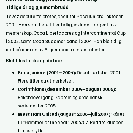
Tidlige år og gjennombrudd
Tevez debuterte profesjonelt for Boca Juniors i oktober
2001. Han vant flere titler tidlig, inkludert argentinsk
mesterskap, Copa Libertadores og Intercontinental Cup
i 2003, samt Copa Sudamericana i 2004. Han ble tidlig
sett på som en av Argentinas fremste talenter.
Klubbhistorikk og datoer
Boca Juniors (2001–2004):
Debut i oktober 2001.
Flere titler og utmerkelser.
Corinthians (desember 2004–august 2006):
Rekordovergang. Kaptein og brasiliansk
seriemester 2005.
West Ham United (august 2006–juli 2007):
Kåret
til “Hammer of the Year” 2006/07. Reddet klubben
fra nedrykk.