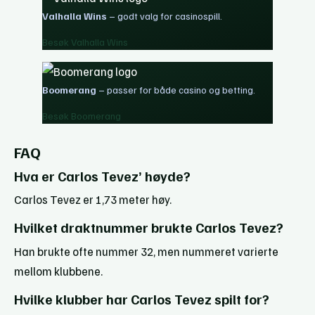
Valhalla Wins
– godt valg for casinospill.
Besøk Valhalla Wins
Boomerang
– passer for både casino og betting.
Besøk Boomerang
FAQ
Hva er Carlos Tevez’ høyde?
Carlos Tevez er 1,73 meter høy.
Hvilket draktnummer brukte Carlos Tevez?
Han brukte ofte nummer 32, men nummeret varierte
mellom klubbene.
Hvilke klubber har Carlos Tevez spilt for?