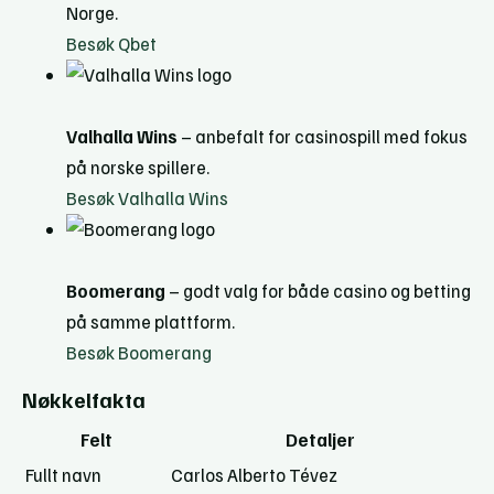
Norge.
Besøk Qbet
Valhalla Wins
– anbefalt for casinospill med fokus
på norske spillere.
Besøk Valhalla Wins
Boomerang
– godt valg for både casino og betting
på samme plattform.
Besøk Boomerang
Nøkkelfakta
Felt
Detaljer
Fullt navn
Carlos Alberto Tévez