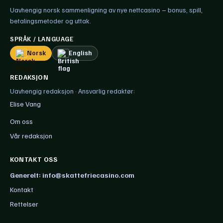
Uavhengig norsk sammenligning av nye nettcasino – bonus, spill,
betalingsmetoder og uttak.
SPRÅK / LANGUAGE
Norsk
English
REDAKSJON
Uavhengig redaksjon · Ansvarlig redaktør:
Elise Vang
Om oss
Vår redaksjon
KONTAKT OSS
Generelt: info@skattefriecasino.com
Kontakt
Rettelser